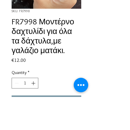
SKU: FR7998
FR7998 Μοντέρνο
δαχτυλίδι για όλα
τα δάχτυλα,με
γαλάζιο ματάκι.
Price
€12.00
Quantity
*
Add to Cart
Based in Greece, with experience of more than 30 years in great