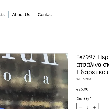
cts
About Us
Contact
Fe7997 Περ
ατσάλινα σ
Εξαιρετικό 
SKU: Fe7997
Price
€26.00
Quantity
*