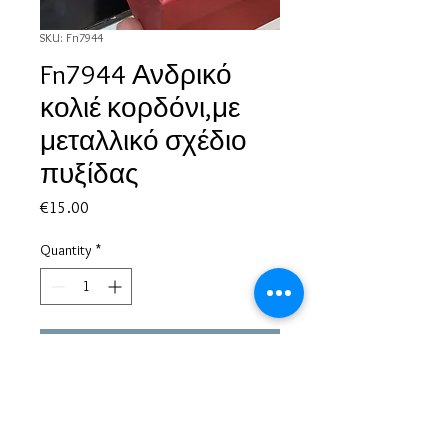
SKU: Fn7944
Fn7944 Ανδρικό
κολιέ κορδόνι,με
μεταλλικό σχέδιο
πυξίδας
Price
€15.00
Quantity
*
Add to Cart
Based in Greece, with experience of more than 30 years in great