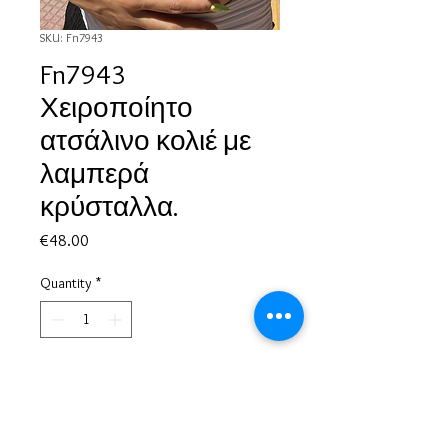
SKU: Fn7943
Fn7943
Χειροποίητο
ατσάλινο κολιέ με
λαμπερά
κρύσταλλα.
Price
€48.00
Quantity
*
Add to Cart