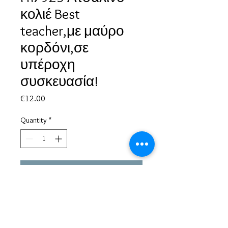
κολιέ Best
teacher,με μαύρο
κορδόνι,σε
υπέροχη
συσκευασία!
Price
€12.00
Quantity
*
Add to Cart
Based in Greece, with experience of more than 30 years in great
bijoux designs.