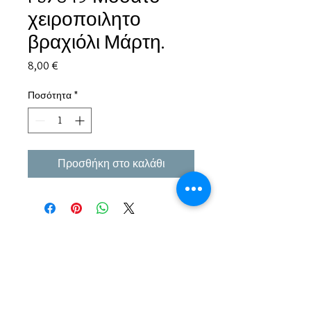
χειροποιλητο
βραχιόλι Μάρτη.
Τιμή
8,00 €
Ποσότητα
*
Προσθήκη στο καλάθι
Εμπειρία πάνω από 38 χρόνια σε μπιζού και
αξεσουάρ.
Παράδοση σε όλη την Ελλάδα σε 1-3 εργάσιμες
μέρες αλλα και σε όλο τον κόσμο.
Πληρωμή με αντικαταβολή ή κάρτα/Paypal