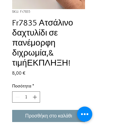
SKU: Fr7835
Fr7835 Ατσάλινο
δαχτυλίδι σε
πανέμορφη
διχρωμία,&
τιμήΕΚΠΛΗΞΗ!
Τιμή
8,00 €
Ποσότητα
*
Προσθήκη στο καλάθι