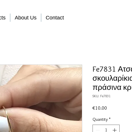
cts
About Us
Contact
Fe7831 Ατσ
σκουλαρίκι
πράσινα κρ
SKU: Fe7831
Price
€10.00
Quantity
*