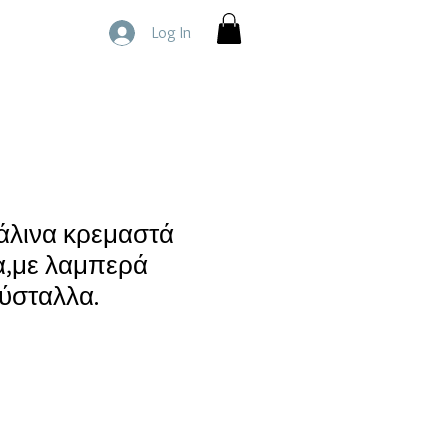
Log In
άλινα κρεμαστά
α,με λαμπερά
ύσταλλα.