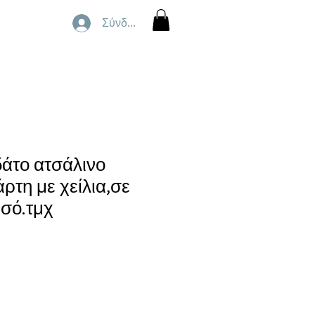
Σύνδεση
άτο ατσάλινο
ρτη με χείλια,σε
υσό.τμχ