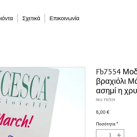
ιόντα
Σχετικά
Επικοινωνία
Fb7554 Μοδ
βραχιόλι Μά
ασημί η χρ
SKU: Fb7554
Τιμή
8,00 €
Ποσότητα
*