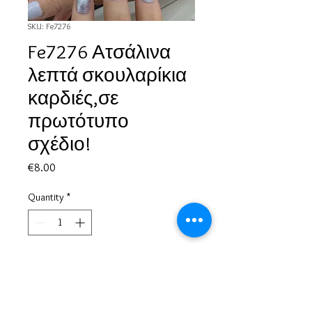
SKU: Fe7276
Fe7276 Ατσάλινα
λεπτά σκουλαρίκια
καρδιές,σε
πρωτότυπο
σχέδιο!
Price
€8.00
Quantity
*
Add to Cart