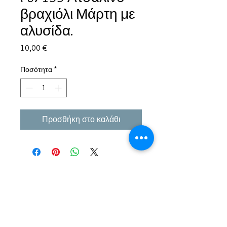
βραχιόλι Μάρτη με
αλυσίδα.
Τιμή
10,00 €
Ποσότητα
*
Προσθήκη στο καλάθι
Εμπειρία πάνω από 38 χρόνια σε μπιζού και
αξεσουάρ.
Παράδοση σε όλη την Ελλάδα σε 1-3 εργάσιμες
μέρες αλλα και σε όλο τον κόσμο.
Πληρωμή με αντικαταβολή ή κάρτα/Paypal