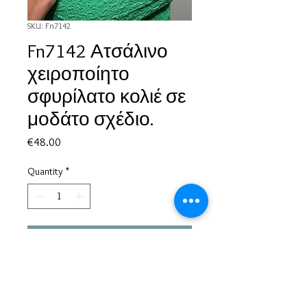
SKU: Fn7142
Fn7142 Ατσάλινο
χειροποίητο
σφυρίλατο κολιέ σε
μοδάτο σχέδιο.
Price
€48.00
Quantity
*
Add to Cart
Based in Greece, with experience of more than 30 years in great