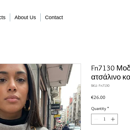
cts
About Us
Contact
Fn7130 Μοδ
ατσάλινο κο
SKU: Fn7130
Price
€26.00
Quantity
*